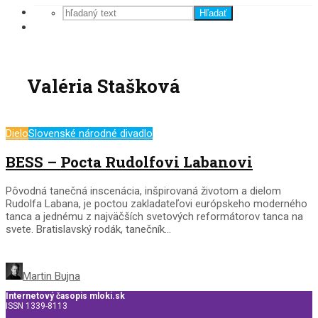
Hľadať
Valéria Stašková
Dielo
Slovenské národné divadlo
BESS – Pocta Rudolfovi Labanovi
Pôvodná tanečná inscenácia, inšpirovaná životom a dielom
Rudolfa Labana, je poctou zakladateľovi európskeho moderného
tanca a jednému z najväčších svetových reformátorov tanca na
svete. Bratislavský rodák, tanečník...
Martin Bujna
Internetový časopis mloki.sk
ISSN 1339-8113