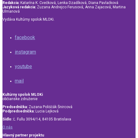
Redakcia:
Katarína K. Cvečková, Lenka Dzadíková, Diana Pavlačková
Jazyková redakcia:
Zuzana Andrejco Ferusová, Anna Zajacová, Martina
Ulmanová
Vydáva Kultúrny spolok MLOKi.
facebook
instagram
youtube
mail
Kultúrny spolok MLOKi
občianske združenie
Predsedníčka:
Zuzana Poliščák Šnircová
Podpredsedníčka:
Lucia Lejková
Sídlo:
Ľ. Fullu 3094/14, 84105 Bratislava
O nás
Hlavný partner projektu