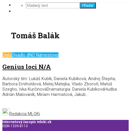
Hľadať
Tomáš Balák
Dielo
Divadlo dNO Námestovo
Genius loci N/A
Autorský tím: Lukáš Kubík, Daniela Kubíková, Andrej Štepita,
Barbora Erniholdová, Matej Matejka, Vlado Zboroň, Matúš
Szegho, Ivka KurčinováDramaturgia: Daniela KubíkováHudba:
Adrián Malovaník, Miriam Harmatová, Jakub...
Redakcia MLOKi
Internetový časopis mloki.sk
ISSN 1339-8113