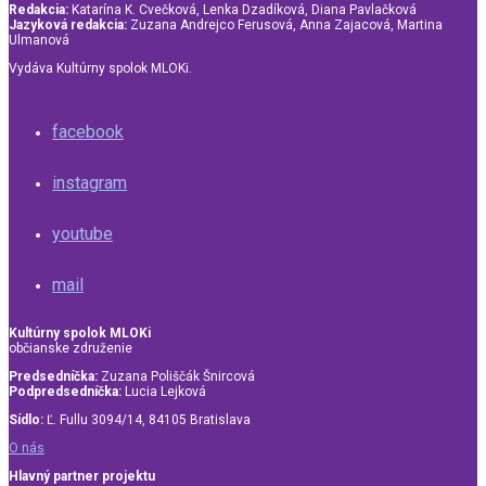
Redakcia:
Katarína K. Cvečková, Lenka Dzadíková, Diana Pavlačková
Jazyková redakcia:
Zuzana Andrejco Ferusová, Anna Zajacová, Martina
Ulmanová
Vydáva Kultúrny spolok MLOKi.
facebook
instagram
youtube
mail
Kultúrny spolok MLOKi
občianske združenie
Predsedníčka:
Zuzana Poliščák Šnircová
Podpredsedníčka:
Lucia Lejková
Sídlo:
Ľ. Fullu 3094/14, 84105 Bratislava
O nás
Hlavný partner projektu