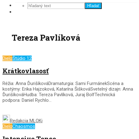
Hľadať
Tereza Pavlíková
Dielo
Štúdio 12
Krátkovlasosť
Réžia: Anna ĎurišíkováDramaturgia: Sami FurmánekScéna a
kostýmy: Erika Hajzoková, Katarína ŠiškováSvetelný dizajn: Anna
ĎurišíkováHudba: Tereza Pavlíková, Juraj BolfTechnická
podpora: Daniel Rychlo...
Redakcia MLOKi
Dielo
Chaosmos
Intensive Tense