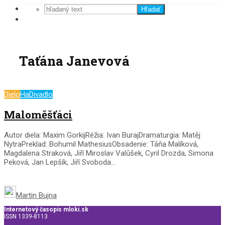
Hľadať
Taťána Janevová
Dielo
HaDivadlo
Maloměšťáci
Autor diela: Maxim GorkijRéžia: Ivan BurajDramaturgia: Matěj
NytraPreklad: Bohumil MathesiusObsadenie: Táňa Malíková,
Magdalena Straková, Jiří Miroslav Valůšek, Cyril Drozda, Simona
Peková, Jan Lepšík, Jiří Svoboda...
Martin Bujna
Internetový časopis mloki.sk
ISSN 1339-8113