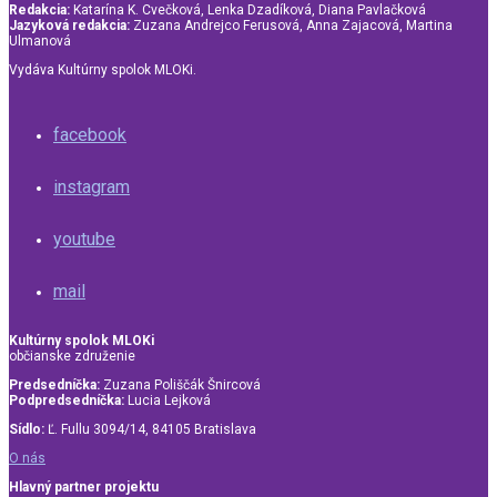
Redakcia:
Katarína K. Cvečková, Lenka Dzadíková, Diana Pavlačková
Jazyková redakcia:
Zuzana Andrejco Ferusová, Anna Zajacová, Martina
Ulmanová
Vydáva Kultúrny spolok MLOKi.
facebook
instagram
youtube
mail
Kultúrny spolok MLOKi
občianske združenie
Predsedníčka:
Zuzana Poliščák Šnircová
Podpredsedníčka:
Lucia Lejková
Sídlo:
Ľ. Fullu 3094/14, 84105 Bratislava
O nás
Hlavný partner projektu