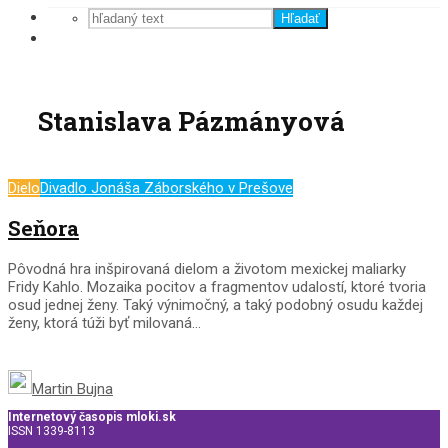
Hľadať
Stanislava Pázmányová
Dielo
Divadlo Jonáša Záborského v Prešove
Seňora
Pôvodná hra inšpirovaná dielom a životom mexickej maliarky
Fridy Kahlo. Mozaika pocitov a fragmentov udalostí, ktoré tvoria
osud jednej ženy. Taký výnimočný, a taký podobný osudu každej
ženy, ktorá túži byť milovaná...
Martin Bujna
Internetový časopis mloki.sk
ISSN 1339-8113