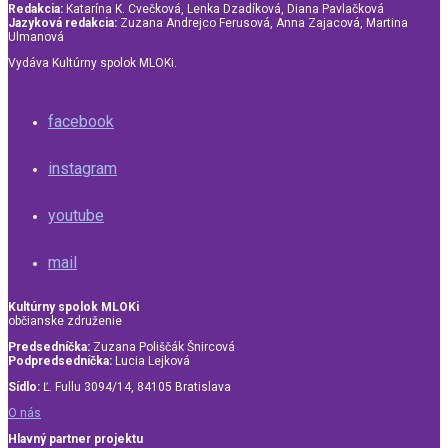
Redakcia:
Katarína K. Cvečková, Lenka Dzadíková, Diana Pavlačková
Jazyková redakcia:
Zuzana Andrejco Ferusová, Anna Zajacová, Martina
Ulmanová
Vydáva Kultúrny spolok MLOKi.
facebook
instagram
youtube
mail
Kultúrny spolok MLOKi
občianske združenie
Predsedníčka:
Zuzana Poliščák Šnircová
Podpredsedníčka:
Lucia Lejková
Sídlo:
Ľ. Fullu 3094/14, 84105 Bratislava
O nás
Hlavný partner projektu