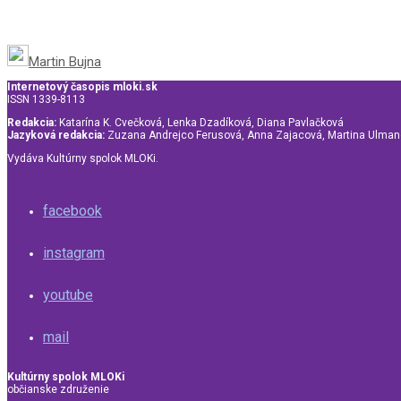
Martin Bujna
Internetový časopis mloki.sk
ISSN 1339-8113
Redakcia:
Katarína K. Cvečková, Lenka Dzadíková, Diana Pavlačková
Jazyková redakcia:
Zuzana Andrejco Ferusová, Anna Zajacová, Martina Ulma
Vydáva Kultúrny spolok MLOKi.
facebook
instagram
youtube
mail
Kultúrny spolok MLOKi
občianske združenie