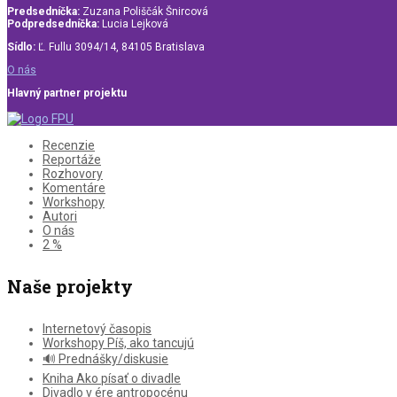
Predsedníčka:
Zuzana Poliščák Šnircová
Podpredsedníčka:
Lucia Lejková
Sídlo:
Ľ. Fullu 3094/14, 84105 Bratislava
O nás
Hlavný partner projektu
Recenzie
Reportáže
Rozhovory
Komentáre
Workshopy
Autori
O nás
2 %
Naše projekty
Internetový časopis
Workshopy Píš, ako tancujú
🔊 Prednášky/diskusie
Kniha Ako písať o divadle
Divadlo v ére antropocénu