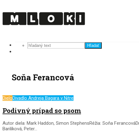
Hľadať
Soňa Ferancová
Dielo
Divadlo Andreja Bagara v Nitre
Podivný prípad so psom
Autor diela: Mark Haddon, Simon StephensRéžia: Soňa FerancováDra
Barilíková, Peter...