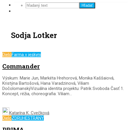
Hľadať
Sodja Lotker
Dielo
Farma v jeskyni
Commander
Výskum: Marie Jun, Markéta Hrehorová, Monika Kaššaiová,
Kristýna Bartošová, Hana Varadzinová, Viliam
DočolomanskýVizuálna identita projektu: Patrik Svoboda Časť 1.
Koncept, réžia, choreografia: Viliam...
Katarína K. Cvečková
Dielo
ZDRUHESTRANY
PRIMA