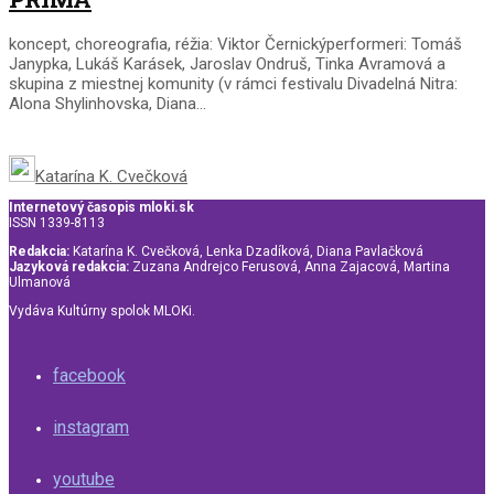
koncept, choreografia, réžia: Viktor Černickýperformeri: Tomáš
Janypka, Lukáš Karásek, Jaroslav Ondruš, Tinka Avramová a
skupina z miestnej komunity (v rámci festivalu Divadelná Nitra:
Alona Shylinhovska, Diana...
Katarína K. Cvečková
Internetový časopis mloki.sk
ISSN 1339-8113
Redakcia:
Katarína K. Cvečková, Lenka Dzadíková, Diana Pavlačková
Jazyková redakcia:
Zuzana Andrejco Ferusová, Anna Zajacová, Martina
Ulmanová
Vydáva Kultúrny spolok MLOKi.
facebook
instagram
youtube