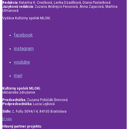
Redakcia:
Katarína K. Cvečková, Lenka Dzadíková, Diana Pavlačková
Jazyková redakcia:
Zuzana Andrejco Ferusová, Anna Zajacová, Martina
Ulmanová
Vydáva Kultúrny spolok MLOKi.
facebook
instagram
youtube
mail
Kultúrny spolok MLOKi
občianske združenie
Predsedníčka:
Zuzana Poliščák Šnircová
Podpredsedníčka:
Lucia Lejková
Sídlo:
Ľ. Fullu 3094/14, 84105 Bratislava
O nás
Hlavný partner projektu