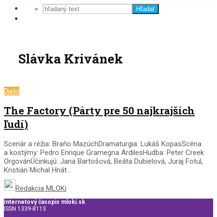
Hľadať
Slávka Krivánek
Dielo
The Factory (Párty pre 50 najkrajších
ľudí)
Scenár a réžia: Braňo MazúchDramaturgia: Lukáš KopasScéna
a kostýmy: Pedro Enrique Gramegna ArdilesHudba: Peter Creek
OrgovánÚčinkujú: Jana Bartošová, Beáta Dubielová, Juraj Fotul,
Kristián Michal Hnát...
Redakcia MLOKi
Internetový časopis mloki.sk
ISSN 1339-8113