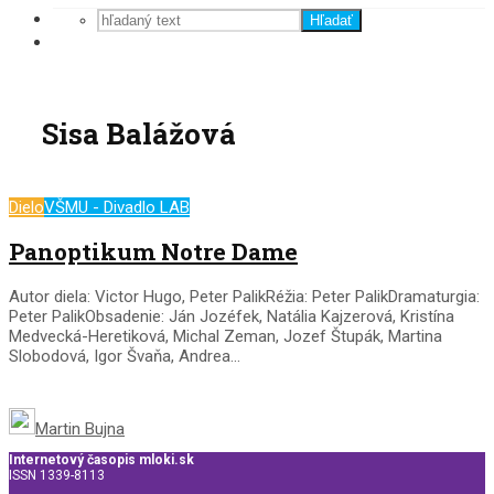
Hľadať
Sisa Balážová
Dielo
VŠMU - Divadlo LAB
Panoptikum Notre Dame
Autor diela: Victor Hugo, Peter PalikRéžia: Peter PalikDramaturgia:
Peter PalikObsadenie: Ján Jozéfek, Natália Kajzerová, Kristína
Medvecká-Heretiková, Michal Zeman, Jozef Štupák, Martina
Slobodová, Igor Švaňa, Andrea...
Martin Bujna
Internetový časopis mloki.sk
ISSN 1339-8113