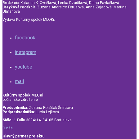
Redakcia:
Katarína K. Cvečková, Lenka Dzadíková, Diana Pavlačková
Jazyková redakcia:
Zuzana Andrejco Ferusová, Anna Zajacová, Martina
Ulmanová
Vydáva Kultúrny spolok MLOKi.
facebook
instagram
youtube
mail
Kultúrny spolok MLOKi
občianske združenie
Predsedníčka:
Zuzana Poliščák Šnircová
Podpredsedníčka:
Lucia Lejková
Sídlo:
Ľ. Fullu 3094/14, 84105 Bratislava
O nás
Hlavný partner projektu