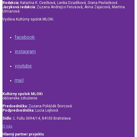
Redakcia:
Katarína K. Cvečková, Lenka Dzadíková, Diana Pavlačková
Jazyková redakcia:
Zuzana Andrejco Ferusová, Anna Zajacová, Martina
Ulmanová
Vydáva Kultúrny spolok MLOKi.
facebook
instagram
youtube
mail
Kultúrny spolok MLOKi
občianske združenie
Predsedníčka:
Zuzana Poliščák Šnircová
Podpredsedníčka:
Lucia Lejková
Sídlo:
Ľ. Fullu 3094/14, 84105 Bratislava
O nás
Hlavný partner projektu