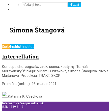
Hľadať
Simona Štangová
Dielo
Institut Institut
Interpellation
Koncept, choreografia, zvuk, scéna, kostýmy: Tomáš
MoravanskýÚčinkujú: Miriam Budzáková, Simona Štangová, Nikola
Majtánová Produkcia: TRAKT, SKOK!
Premiéra (online): 26. marec 2021
Katarína K. Cvečková
Internetový časopis mloki.sk
ISSN 1339-8113