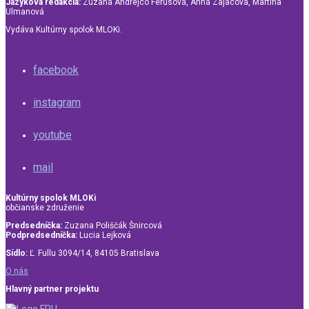
Jazyková redakcia:
Zuzana Andrejco Ferusová, Anna Zajacová, Martina
Ulmanová
Vydáva Kultúrny spolok MLOKi.
facebook
instagram
youtube
mail
Kultúrny spolok MLOKi
občianske združenie
Predsedníčka:
Zuzana Poliščák Šnircová
Podpredsedníčka:
Lucia Lejková
Sídlo:
Ľ. Fullu 3094/14, 84105 Bratislava
O nás
Hlavný partner projektu