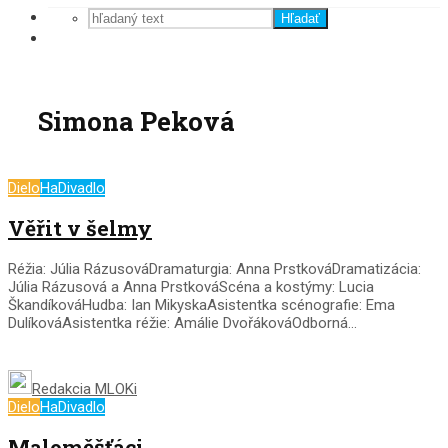
Hľadať
Simona Peková
Dielo
HaDivadlo
Věřit v šelmy
Réžia: Júlia RázusováDramaturgia: Anna PrstkováDramatizácia:
Júlia Rázusová a Anna PrstkováScéna a kostýmy: Lucia
ŠkandíkováHudba: Ian MikyskaAsistentka scénografie: Ema
DulíkováAsistentka réžie: Amálie DvořákováOdborná...
Redakcia MLOKi
Dielo
HaDivadlo
Maloměšťáci