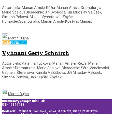
Autor diela: Marián AmslerRéžia: Marián AmslerDramaturgia:
Marie ŠpalováObsadenie: Jiří Svoboda, Jiří Miroslav Valůšek,
Simona Peková, Milada Vyhnálková, Zbyšek
HumpolecScénografia: Marián AmslerKostým: Marián...
Martin Bujna
Dielo
HaDivadlo
Vyhnání Gerty Schnirch
Autor diela: Kateřina Tučková, Marián Amsler Réžia: Marián
Amsler Dramaturgia: Marie Špalová Obsadenie: Sára Venclovská,
Gabriela Štefanová, Kamila Valůšková, Jiří Miroslav Valůšek,
Simona Peková, Jan Lepšík, Zbyšek...
Martin Bujna
Internetový časopis mloki.sk
ISSN 1339-8113
Redakcia:
Katarína K. Cvečková, Lenka Dzadíková, Diana Pavlačková