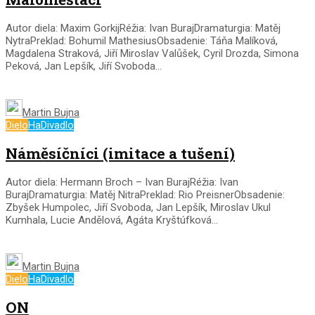
Autor diela: Maxim GorkijRéžia: Ivan BurajDramaturgia: Matěj
NytraPreklad: Bohumil MathesiusObsadenie: Táňa Malíková,
Magdalena Straková, Jiří Miroslav Valůšek, Cyril Drozda, Simona
Peková, Jan Lepšík, Jiří Svoboda...
Martin Bujna
Dielo
HaDivadlo
Náměsíčníci (imitace a tušení)
Autor diela: Hermann Broch – Ivan BurajRéžia: Ivan
BurajDramaturgia: Matěj NitraPreklad: Rio PreisnerObsadenie:
Zbyšek Humpolec, Jiří Svoboda, Jan Lepšík, Miroslav Ukul
Kumhala, Lucie Andělová, Agáta Kryštúfková...
Martin Bujna
Dielo
HaDivadlo
ON