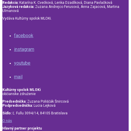
Redakcia:
Katarína K. Cvečková, Lenka Dzadíková, Diana Pavlačková
Jazyková redakcia:
Zuzana Andrejco Ferusová, Anna Zajacová, Martina
Ulmanová
Vydáva Kultúrny spolok MLOKi.
facebook
instagram
youtube
mail
Kultúrny spolok MLOKi
občianske združenie
Predsedníčka:
Zuzana Poliščák Šnircová
Podpredsedníčka:
Lucia Lejková
Sídlo:
Ľ. Fullu 3094/14, 84105 Bratislava
O nás
Hlavný partner projektu