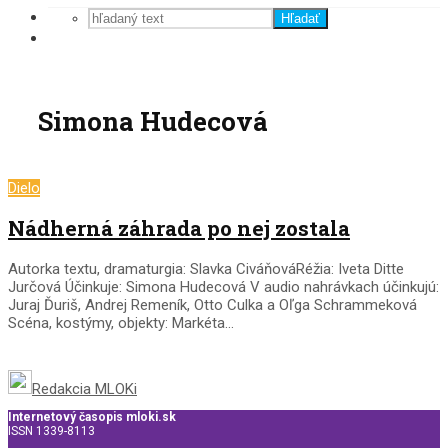
Hľadať
Simona Hudecová
Dielo
Nádherná záhrada po nej zostala
Autorka textu, dramaturgia: Slavka CiváňováRéžia: Iveta Ditte
Jurčová Účinkuje: Simona Hudecová V audio nahrávkach účinkujú:
Juraj Ďuriš, Andrej Remeník, Otto Culka a Oľga Schrammeková
Scéna, kostýmy, objekty: Markéta...
Redakcia MLOKi
Internetový časopis mloki.sk
ISSN 1339-8113