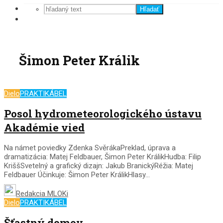
Hľadať
Šimon Peter Králik
Dielo
PRAKTIKÁBEL
Posol hydrometeorologického ústavu
Akadémie vied
Na námet poviedky Zdenka SvěrákaPreklad, úprava a
dramatizácia: Matej Feldbauer, Šimon Peter KrálikHudba: Filip
KriššSvetelný a grafický dizajn: Jakub BranickýRéžia: Matej
Feldbauer Účinkuje: Šimon Peter KrálikHlasy...
Redakcia MLOKi
Dielo
PRAKTIKÁBEL
Šťastný domov