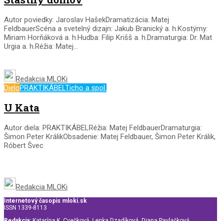
Autor poviedky: Jaroslav HašekDramatizácia: Matej
FeldbauerScéna a svetelný dizajn: Jakub Branický a. h.Kostýmy:
Miriam Horňáková a. h.Hudba: Filip Krišš a. h.Dramaturgia: Dr. Mat
Urgia a. h.Réžia: Matej...
Redakcia MLOKi
Dielo
PRAKTIKÁBEL
Ticho a spol.
U Kata
Autor diela: PRAKTIKÁBELRéžia: Matej FeldbauerDramaturgia:
Šimon Peter KrálikObsadenie: Matej Feldbauer, Šimon Peter Králik,
Róbert Švec
Redakcia MLOKi
Internetový časopis mloki.sk
ISSN 1339-8113
Redakcia:
Katarína K. Cvečková, Lenka Dzadíková, Diana Pavlačková