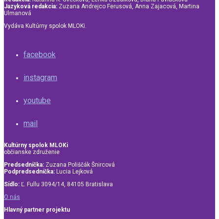
Jazyková redakcia:
Zuzana Andrejco Ferusová, Anna Zajacová, Martina
Ulmanová
Vydáva Kultúrny spolok MLOKi.
facebook
instagram
youtube
mail
Kultúrny spolok MLOKi
občianske združenie
Predsedníčka:
Zuzana Poliščák Šnircová
Podpredsedníčka:
Lucia Lejková
Sídlo:
Ľ. Fullu 3094/14, 84105 Bratislava
O nás
Hlavný partner projektu