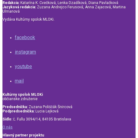
Redakcia:
Katarína K. Cvečková, Lenka Dzadíková, Diana Pavlačková
Jazyková redakcia:
Zuzana Andrejco Ferusová, Anna Zajacová, Martina
Ulmanová
Vydáva Kultúrny spolok MLOKi.
facebook
instagram
youtube
mail
Kultúrny spolok MLOKi
občianske združenie
Predsedníčka:
Zuzana Poliščák Šnircová
Podpredsedníčka:
Lucia Lejková
Sídlo:
Ľ. Fullu 3094/14, 84105 Bratislava
O nás
Hlavný partner projektu