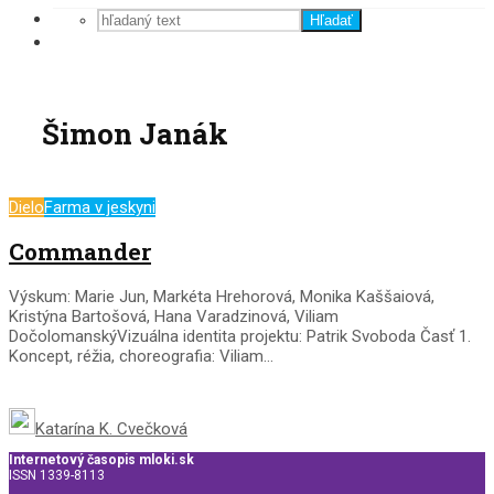
Hľadať
Šimon Janák
Dielo
Farma v jeskyni
Commander
Výskum: Marie Jun, Markéta Hrehorová, Monika Kaššaiová,
Kristýna Bartošová, Hana Varadzinová, Viliam
DočolomanskýVizuálna identita projektu: Patrik Svoboda Časť 1.
Koncept, réžia, choreografia: Viliam...
Katarína K. Cvečková
Internetový časopis mloki.sk
ISSN 1339-8113