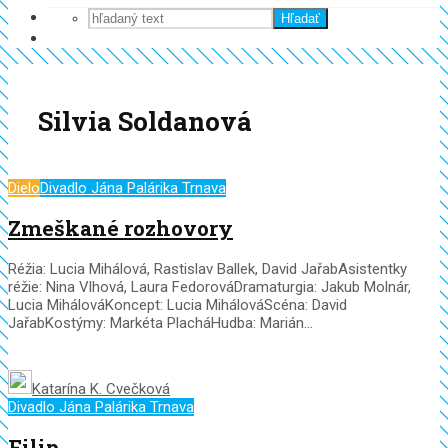
Hľadať
Silvia Soldanová
Dielo
Divadlo Jána Palárika Trnava
Zmeškané rozhovory
Réžia: Lucia Mihálová, Rastislav Ballek, David JařabAsistentky
réžie: Nina Vlhová, Laura FedorováDramaturgia: Jakub Molnár,
Lucia MihálováKoncept: Lucia MihálováScéna: David
JařabKostýmy: Markéta PlacháHudba: Marián...
Katarína K. Cvečková
Divadlo Jána Palárika Trnava
Filip