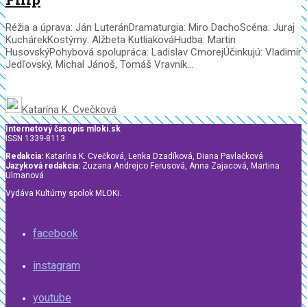
Réžia a úprava: Ján LuteránDramaturgia: Miro DachoScéna: Juraj
KuchárekKostýmy: Alžbeta KutliakováHudba: Martin
HusovskýPohybová spolupráca: Ladislav CmorejÚčinkujú: Vladimír
Jedľovský, Michal Jánoš, Tomáš Vravník...
Katarína K. Cvečková
Internetový časopis mloki.sk
ISSN 1339-8113
Redakcia:
Katarína K. Cvečková, Lenka Dzadíková, Diana Pavlačková
Jazyková redakcia:
Zuzana Andrejco Ferusová, Anna Zajacová, Martina
Ulmanová
Vydáva Kultúrny spolok MLOKi.
facebook
instagram
youtube