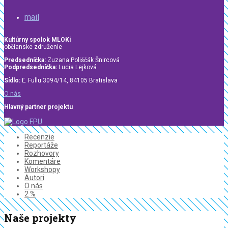
mail
Kultúrny spolok MLOKi
občianske združenie
Predsedníčka:
Zuzana Poliščák Šnircová
Podpredsedníčka:
Lucia Lejková
Sídlo:
Ľ. Fullu 3094/14, 84105 Bratislava
O nás
Hlavný partner projektu
Recenzie
Reportáže
Rozhovory
Komentáre
Workshopy
Autori
O nás
2 %
Naše projekty