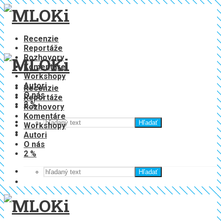
Recenzie
Reportáže
Rozhovory
Komentáre
Workshopy
Autori
Recenzie
O nás
Reportáže
2 %
Rozhovory
Komentáre
Hľadať
Workshopy
Autori
O nás
2 %
Hľadať