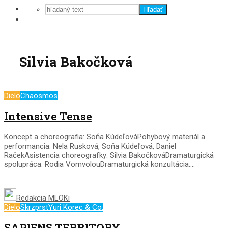
Hľadať
Silvia Bakočková
Dielo
Chaosmos
Intensive Tense
Koncept a choreografia: Soňa KúdeľováPohybový materiál a
performancia: Nela Rusková, Soňa Kúdeľová, Daniel
RačekAsistencia choreografky: Silvia BakočkováDramaturgická
spolupráca: Rodia VomvolouDramaturgická konzultácia:...
Redakcia MLOKi
Dielo
Skrzprst
Yuri Korec & Co.
SAPIENS TERRITORY