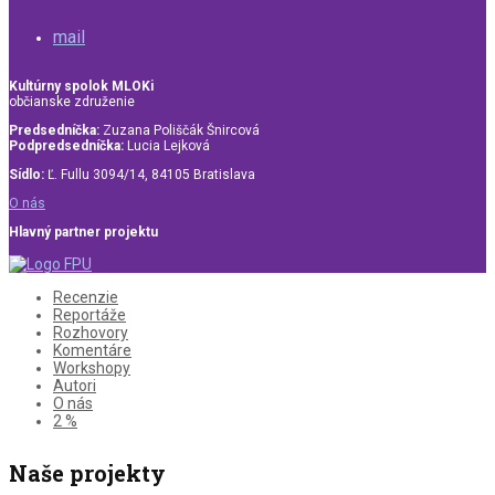
mail
Kultúrny spolok MLOKi
občianske združenie
Predsedníčka:
Zuzana Poliščák Šnircová
Podpredsedníčka:
Lucia Lejková
Sídlo:
Ľ. Fullu 3094/14, 84105 Bratislava
O nás
Hlavný partner projektu
Recenzie
Reportáže
Rozhovory
Komentáre
Workshopy
Autori
O nás
2 %
Naše projekty