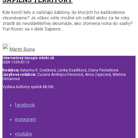
Kde končí telo a začínajú šablóny, do ktorých ho každodenne
vtesnávame? Je vôbec ešte možné ich odlíšiť alebo za tie roky
zrástli do neoddeliteľnej skrumáže, ako zlomená noha do sadry?
Yuri Korec sa v diele Sapiens...
Martin Bujna
Internetový časopis mloki.sk
ISSN 1339-8113
Redakcia:
Katarína K. Cvečková, Lenka Dzadíková, Diana Pavlačková
Jazyková redakcia:
Zuzana Andrejco Ferusová, Anna Zajacová, Martina
Ulmanová
Vydáva Kultúrny spolok MLOKi.
facebook
instagram
youtube