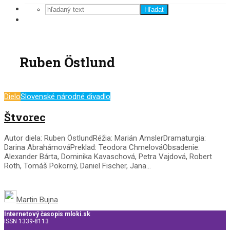
Hľadať
Ruben Östlund
Dielo
Slovenské národné divadlo
Štvorec
Autor diela: Ruben ÖstlundRéžia: Marián AmslerDramaturgia:
Darina AbrahámováPreklad: Teodora ChmelováObsadenie:
Alexander Bárta, Dominika Kavaschová, Petra Vajdová, Robert
Roth, Tomáš Pokorný, Daniel Fischer, Jana...
Martin Bujna
Internetový časopis mloki.sk
ISSN 1339-8113