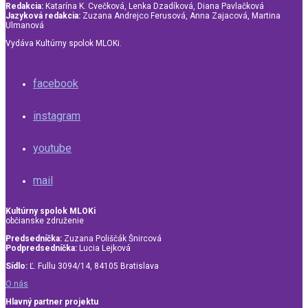
Redakcia:
Katarína K. Cvečková, Lenka Dzadíková, Diana Pavlačková
Jazyková redakcia:
Zuzana Andrejco Ferusová, Anna Zajacová, Martina
Ulmanová
Vydáva Kultúrny spolok MLOKi.
facebook
instagram
youtube
mail
Kultúrny spolok MLOKi
občianske združenie
Predsedníčka:
Zuzana Poliščák Šnircová
Podpredsedníčka:
Lucia Lejková
Sídlo:
Ľ. Fullu 3094/14, 84105 Bratislava
O nás
Hlavný partner projektu