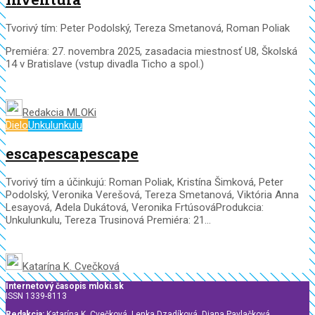
Tvorivý tím: Peter Podolský, Tereza Smetanová, Roman Poliak
Premiéra: 27. novembra 2025, zasadacia miestnosť U8, Školská
14 v Bratislave (vstup divadla Ticho a spol.)
Redakcia MLOKi
Dielo
Unkulunkulu
escapescapescape
Tvorivý tím a účinkujú: Roman Poliak, Kristína Šimková, Peter
Podolský, Veronika Verešová, Tereza Smetanová, Viktória Anna
Lesayová, Adela Dukátová, Veronika FrtúsováProdukcia:
Unkulunkulu, Tereza Trusinová Premiéra: 21...
Katarína K. Cvečková
Internetový časopis mloki.sk
ISSN 1339-8113
Redakcia:
Katarína K. Cvečková, Lenka Dzadíková, Diana Pavlačková