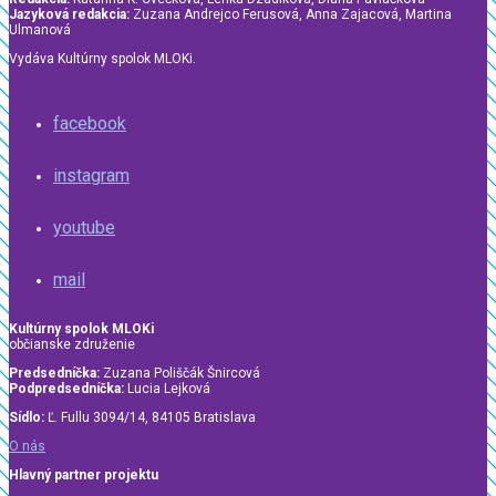
Jazyková redakcia:
Zuzana Andrejco Ferusová, Anna Zajacová, Martina
Ulmanová
Vydáva Kultúrny spolok MLOKi.
facebook
instagram
youtube
mail
Kultúrny spolok MLOKi
občianske združenie
Predsedníčka:
Zuzana Poliščák Šnircová
Podpredsedníčka:
Lucia Lejková
Sídlo:
Ľ. Fullu 3094/14, 84105 Bratislava
O nás
Hlavný partner projektu