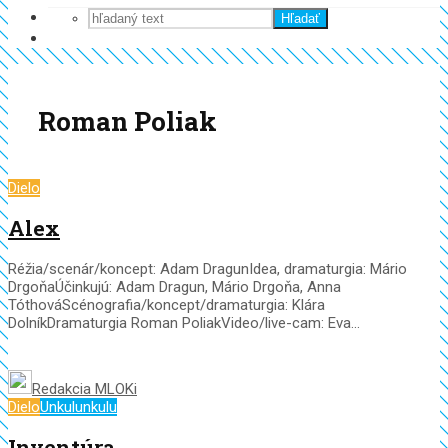
Hľadať
Roman Poliak
Dielo
Alex
Réžia/scenár/koncept: Adam DragunIdea, dramaturgia: Mário
DrgoňaÚčinkujú: Adam Dragun, Mário Drgoňa, Anna
TóthováScénografia/koncept/dramaturgia: Klára
DolníkDramaturgia Roman PoliakVideo/live-cam: Eva...
Redakcia MLOKi
Dielo
Unkulunkulu
Inventúra