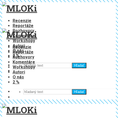
Recenzie
Reportáže
Rozhovory
Komentáre
Workshopy
Autori
Recenzie
O nás
Reportáže
2 %
Rozhovory
Komentáre
Hľadať
Workshopy
Autori
O nás
2 %
Hľadať