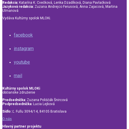
Redakcia:
Katarína K. Cvečková, Lenka Dzadíková, Diana Pavlačková
Jazyková redakcia:
Zuzana Andrejco Ferusová, Anna Zajacová, Martina
Ulmanová
Vydáva Kultúrny spolok MLOKi.
facebook
instagram
youtube
mail
Kultúrny spolok MLOKi
občianske združenie
Predsedníčka:
Zuzana Poliščák Šnircová
Podpredsedníčka:
Lucia Lejková
Sídlo:
Ľ. Fullu 3094/14, 84105 Bratislava
O nás
Hlavný partner projektu