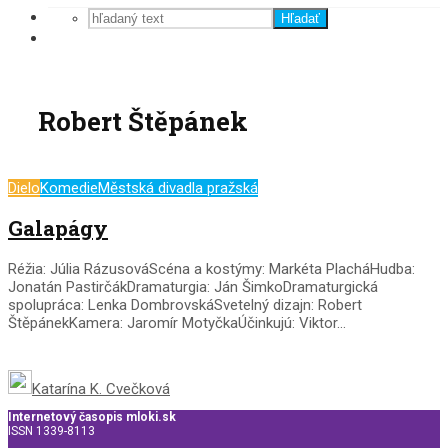
Hľadať
Robert Štěpánek
Dielo
Komedie
Městská divadla pražská
Galapágy
Réžia: Júlia RázusováScéna a kostýmy: Markéta PlacháHudba:
Jonatán PastirčákDramaturgia: Ján ŠimkoDramaturgická
spolupráca: Lenka DombrovskáSvetelný dizajn: Robert
ŠtěpánekKamera: Jaromír MotyčkaÚčinkujú: Viktor...
Katarína K. Cvečková
Internetový časopis mloki.sk
ISSN 1339-8113