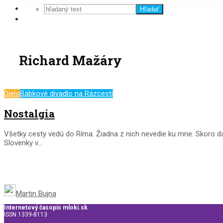
Hľadať
Richard Mažáry
Dielo
Bábkové divadlo na Rázcestí
Nostalgia
Všetky cesty vedú do Ríma. Žiadna z nich nevedie ku mne. Skoro dad
Slovenky v...
Martin Bujna
Internetový časopis mloki.sk
ISSN 1339-8113