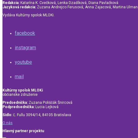
Redakcia:
Katarína K. Cvečková, Lenka Dzadíková, Diana Pavlačková
Jazyková redakcia:
Zuzana Andrejco Ferusová, Anna Zajacová, Martina Ulma
Vydáva Kultúrny spolok MLOKi.
facebook
instagram
youtube
mail
Kultúrny spolok MLOKi
občianske združenie
Predsedníčka:
Zuzana Poliščák Šnircová
Podpredsedníčka:
Lucia Lejková
Sídlo:
Ľ. Fullu 3094/14, 84105 Bratislava
O nás
Hlavný partner projektu