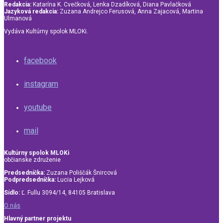
Redakcia:
Katarína K. Cvečková, Lenka Dzadíková, Diana Pavlačková
Jazyková redakcia:
Zuzana Andrejco Ferusová, Anna Zajacová, Martina
Ulmanová
Vydáva Kultúrny spolok MLOKi.
facebook
instagram
youtube
mail
Kultúrny spolok MLOKi
občianske združenie
Predsedníčka:
Zuzana Poliščák Šnircová
Podpredsedníčka:
Lucia Lejková
Sídlo:
Ľ. Fullu 3094/14, 84105 Bratislava
O nás
Hlavný partner projektu