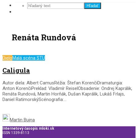
Hľadať
Renáta Rundová
Dielo
Malá scéna STU
Caligula
Autor diela: Albert CamusRéžia: Štefan KorenčiDramaturgia:
Anton KorenčiPreklad: Vladimír ReiselObsadenie: Ondrej Kaprálik,
Renáta Rundová, Martin Horňák, Dušan Kaprálik, Lukáš Frlajs,
Daniel RatimorskýScénografia:...
Martin Bujna
Internetový časopis mloki.sk
ISSN 1339-8113