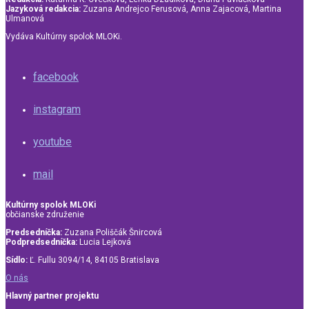
Jazyková redakcia:
Zuzana Andrejco Ferusová, Anna Zajacová, Martina
Ulmanová
Vydáva Kultúrny spolok MLOKi.
facebook
instagram
youtube
mail
Kultúrny spolok MLOKi
občianske združenie
Predsedníčka:
Zuzana Poliščák Šnircová
Podpredsedníčka:
Lucia Lejková
Sídlo:
Ľ. Fullu 3094/14, 84105 Bratislava
O nás
Hlavný partner projektu