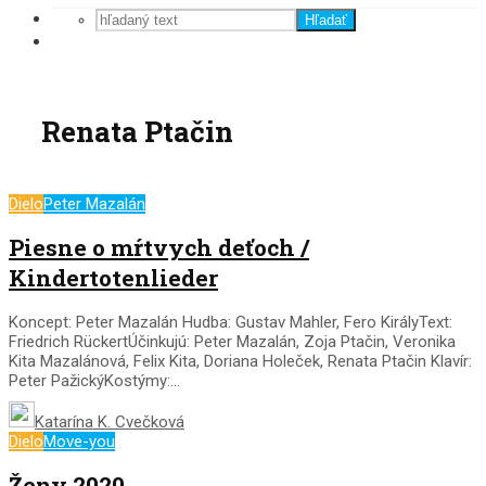
Hľadať
Renata Ptačin
Dielo
Peter Mazalán
Piesne o mŕtvych deťoch /
Kindertotenlieder
Koncept: Peter Mazalán Hudba: Gustav Mahler, Fero KirályText:
Friedrich RückertÚčinkujú: Peter Mazalán, Zoja Ptačin, Veronika
Kita Mazalánová, Felix Kita, Doriana Holeček, Renata Ptačin Klavír:
Peter PažickýKostýmy:...
Katarína K. Cvečková
Dielo
Move-you
Ženy 2020