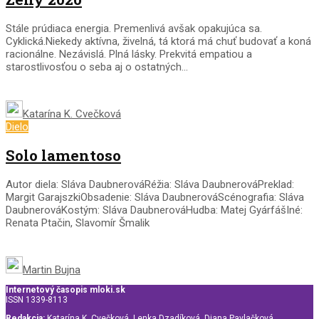
Stále prúdiaca energia. Premenlivá avšak opakujúca sa.
Cyklická.Niekedy aktívna, živelná, tá ktorá má chuť budovať a koná
racionálne. Nezávislá. Plná lásky. Prekvitá empatiou a
starostlivosťou o seba aj o ostatných...
Katarína K. Cvečková
Dielo
Solo lamentoso
Autor diela: Sláva DaubnerováRéžia: Sláva DaubnerováPreklad:
Margit GarajszkiObsadenie: Sláva DaubnerováScénografia: Sláva
DaubnerováKostým: Sláva DaubnerováHudba: Matej GyárfášIné:
Renata Ptačin, Slavomír Šmalik
Martin Bujna
Internetový časopis mloki.sk
ISSN 1339-8113
Redakcia:
Katarína K. Cvečková, Lenka Dzadíková, Diana Pavlačková