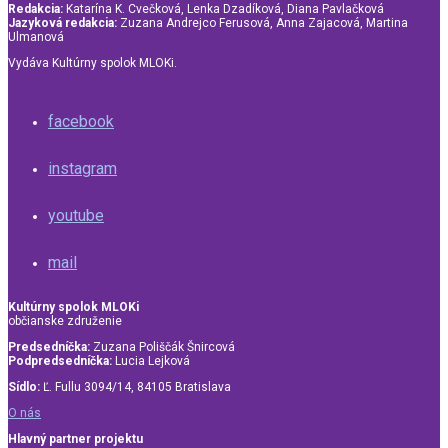
Redakcia:
Katarína K. Cvečková, Lenka Dzadíková, Diana Pavlačková
Jazyková redakcia:
Zuzana Andrejco Ferusová, Anna Zajacová, Martina
Ulmanová
Vydáva Kultúrny spolok MLOKi.
facebook
instagram
youtube
mail
Kultúrny spolok MLOKi
občianske združenie
Predsedníčka:
Zuzana Poliščák Šnircová
Podpredsedníčka:
Lucia Lejková
Sídlo:
Ľ. Fullu 3094/14, 84105 Bratislava
O nás
Hlavný partner projektu