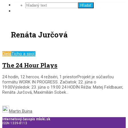
Hľadať
Renáta Jurčová
Dielo
Ticho a spol.
The 24 Hour Plays
24 hodín, 12 hercov, 4 režiséri, 1 priestorProjekt je súčasťou
formátu WORK IN PROGRESS. Začiatok: 22. júna o
19:00Výsledok: 23. júna o 19:00 24 HODÍN Réžia: Matej Feldbauer,
Renáta Jurčová, Maximilián Sobek...
Martin Bujna
Internetový časopis mloki.sk
ISSN 1339-8113