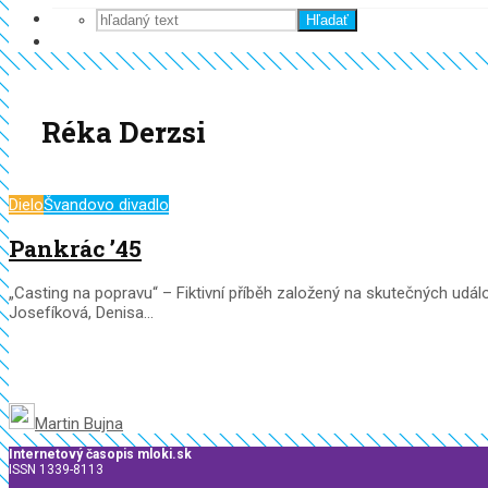
Hľadať
Réka Derzsi
Dielo
Švandovo divadlo
Pankrác ’45
„Casting na popravu“ – Fiktivní příběh založený na skutečných událo
Josefíková, Denisa...
Martin Bujna
Internetový časopis mloki.sk
ISSN 1339-8113