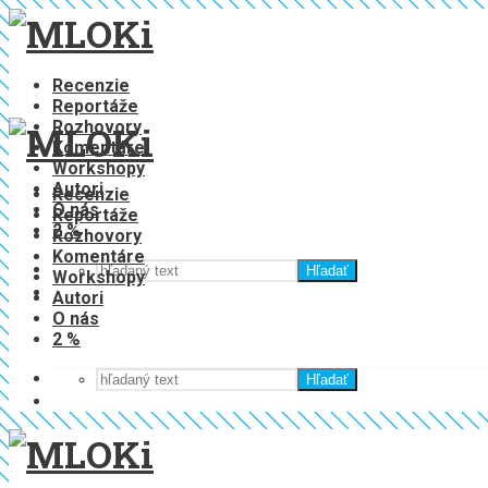
Recenzie
Reportáže
Rozhovory
Komentáre
Workshopy
Autori
Recenzie
O nás
Reportáže
2 %
Rozhovory
Komentáre
Hľadať
Workshopy
Autori
O nás
2 %
Hľadať