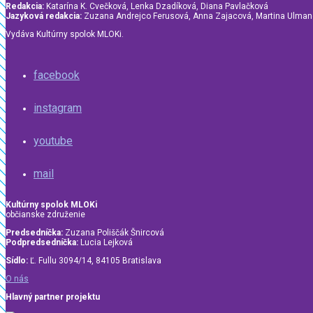
Redakcia:
Katarína K. Cvečková, Lenka Dzadíková, Diana Pavlačková
Jazyková redakcia:
Zuzana Andrejco Ferusová, Anna Zajacová, Martina Ulma
Vydáva Kultúrny spolok MLOKi.
facebook
instagram
youtube
mail
Kultúrny spolok MLOKi
občianske združenie
Predsedníčka:
Zuzana Poliščák Šnircová
Podpredsedníčka:
Lucia Lejková
Sídlo:
Ľ. Fullu 3094/14, 84105 Bratislava
O nás
Hlavný partner projektu