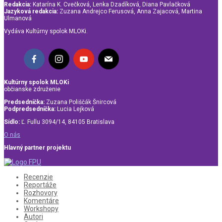
Redakcia:
Katarína K. Cvečková, Lenka Dzadíková, Diana Pavlačková
Jazyková redakcia:
Zuzana Andrejco Ferusová, Anna Zajacová, Martina
Ulmanová
Vydáva Kultúrny spolok MLOKi.
Kultúrny spolok MLOKi
občianske združenie
Predsedníčka:
Zuzana Poliščák Šnircová
Podpredsedníčka:
Lucia Lejková
Sídlo:
Ľ. Fullu 3094/14, 84105 Bratislava
O nás
Hlavný partner projektu
Recenzie
Reportáže
Rozhovory
Komentáre
Workshopy
Autori