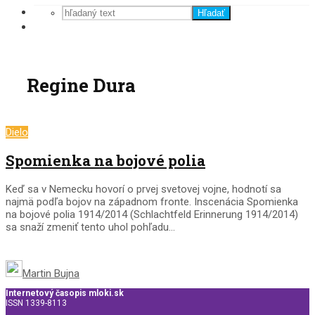
Hľadať
Regine Dura
Dielo
Spomienka na bojové polia
Keď sa v Nemecku hovorí o prvej svetovej vojne, hodnotí sa
najmä podľa bojov na západnom fronte. Inscenácia Spomienka
na bojové polia 1914/2014 (Schlachtfeld Erinnerung 1914/2014)
sa snaží zmeniť tento uhol pohľadu...
Martin Bujna
Internetový časopis mloki.sk
ISSN 1339-8113