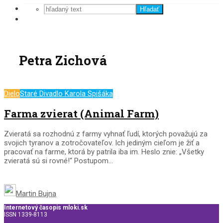
Hľadať
Petra Zichová
Dielo
Staré Divadlo Karola Spišáka
Farma zvierat (Animal Farm)
Zvieratá sa rozhodnú z farmy vyhnať ľudí, ktorých považujú za
svojich tyranov a zotročovateľov. Ich jediným cieľom je žiť a
pracovať na farme, ktorá by patrila iba im. Heslo znie: „Všetky
zvieratá sú si rovné!“ Postupom...
Martin Bujna
Internetový časopis mloki.sk
ISSN 1339-8113