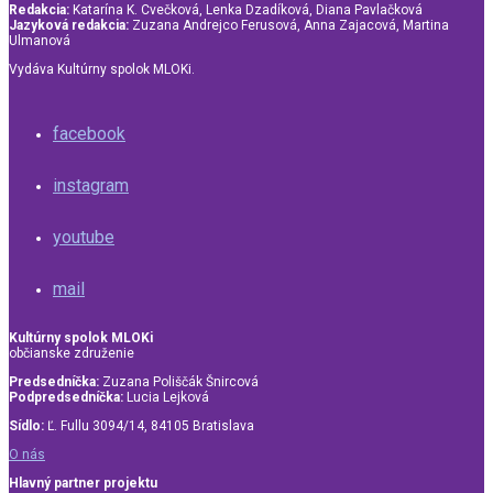
Redakcia:
Katarína K. Cvečková, Lenka Dzadíková, Diana Pavlačková
Jazyková redakcia:
Zuzana Andrejco Ferusová, Anna Zajacová, Martina
Ulmanová
Vydáva Kultúrny spolok MLOKi.
facebook
instagram
youtube
mail
Kultúrny spolok MLOKi
občianske združenie
Predsedníčka:
Zuzana Poliščák Šnircová
Podpredsedníčka:
Lucia Lejková
Sídlo:
Ľ. Fullu 3094/14, 84105 Bratislava
O nás
Hlavný partner projektu