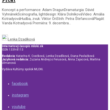
Koncept a performance: Adam DragunDramaturgia: Dávid
VyhnánekScénografia, lightdesign: Klára DolníkováVideo: Amália
KotradyováHudba, zvuk: Viktor ÖriStrih: Petra ŠtefancováPlagát:
Vanda Kotradyová Premiéra: 9. decembra...
Lenka Dzadíková
Internetový časopis mloki.sk
ISSN 1339-8113
Redakcia:
Katarína K. Cvečková, Lenka Dzadíková, Diana Pavlačková
Jazyková redakcia:
Zuzana Andrejco Ferusová, Anna Zajacová, Martina
Ulmanová
Vydáva Kultúrny spolok MLOKi.
facebook
instagram
youtube