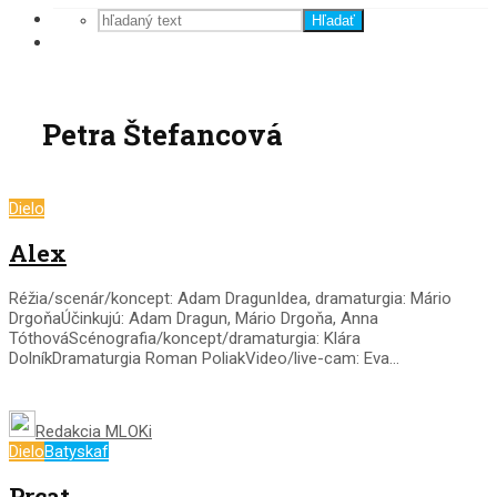
Hľadať
Petra Štefancová
Dielo
Alex
Réžia/scenár/koncept: Adam DragunIdea, dramaturgia: Mário
DrgoňaÚčinkujú: Adam Dragun, Mário Drgoňa, Anna
TóthováScénografia/koncept/dramaturgia: Klára
DolníkDramaturgia Roman PoliakVideo/live-cam: Eva...
Redakcia MLOKi
Dielo
Batyskaf
Prcat