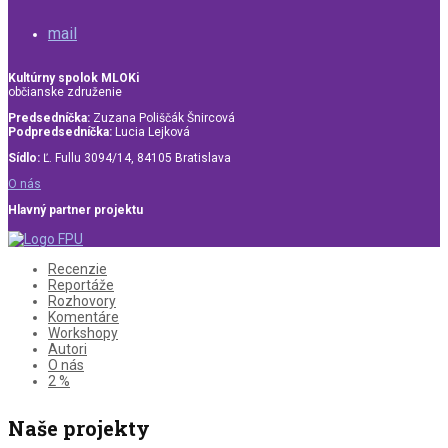
mail
Kultúrny spolok MLOKi
občianske združenie
Predsedníčka:
Zuzana Poliščák Šnircová
Podpredsedníčka:
Lucia Lejková
Sídlo:
Ľ. Fullu 3094/14, 84105 Bratislava
O nás
Hlavný partner projektu
Recenzie
Reportáže
Rozhovory
Komentáre
Workshopy
Autori
O nás
2 %
Naše projekty