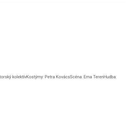
torský kolektívKostýmy: Petra KovácsScéna: Ema TerenHudba: