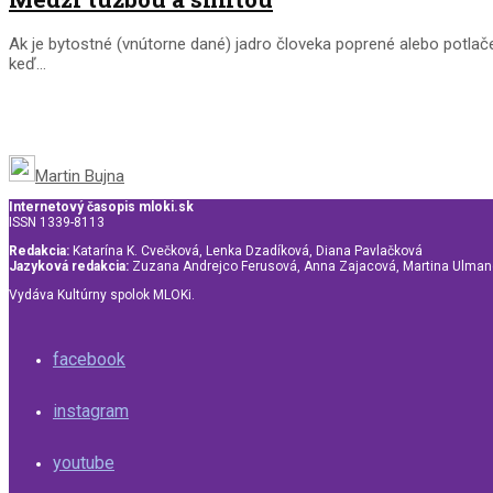
Ak je bytostné (vnútorne dané) jadro človeka poprené alebo potlačen
keď...
Martin Bujna
Internetový časopis mloki.sk
ISSN 1339-8113
Redakcia:
Katarína K. Cvečková, Lenka Dzadíková, Diana Pavlačková
Jazyková redakcia:
Zuzana Andrejco Ferusová, Anna Zajacová, Martina Ulma
Vydáva Kultúrny spolok MLOKi.
facebook
instagram
youtube