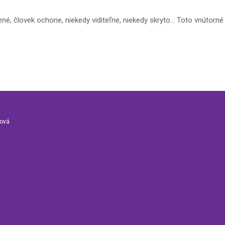
é, človek ochorie, niekedy viditeľne, niekedy skryto… Toto vnútorné j
nová