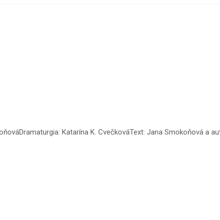
oňováDramaturgia: Katarína K. CvečkováText: Jana Smokoňová a au