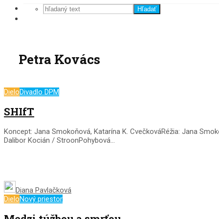
Hľadať
Petra Kovács
Dielo
Divadlo DPM
SHIfT
Koncept: Jana Smokoňová, Katarína K. CvečkováRéžia: Jana Smok
Dalibor Kocián / StroonPohybová...
Diana Pavlačková
Dielo
Nový priestor
Medzi túžbou a smrťou