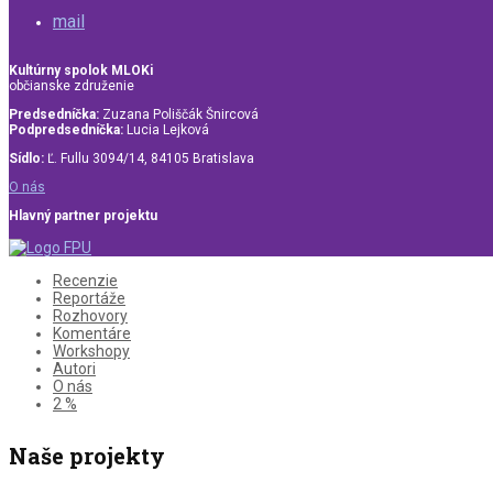
mail
Kultúrny spolok MLOKi
občianske združenie
Predsedníčka:
Zuzana Poliščák Šnircová
Podpredsedníčka:
Lucia Lejková
Sídlo:
Ľ. Fullu 3094/14, 84105 Bratislava
O nás
Hlavný partner projektu
Recenzie
Reportáže
Rozhovory
Komentáre
Workshopy
Autori
O nás
2 %
Naše projekty