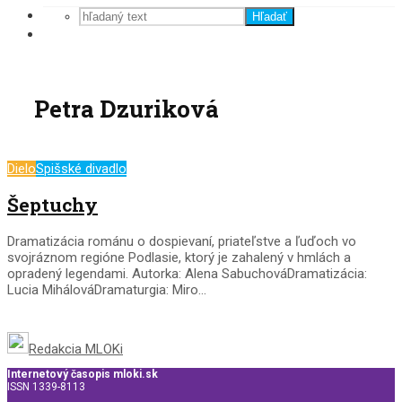
Hľadať
Petra Dzuriková
Dielo
Spišské divadlo
Šeptuchy
Dramatizácia románu o dospievaní, priateľstve a ľuďoch vo
svojráznom regióne Podlasie, ktorý je zahalený v hmlách a
opradený legendami. Autorka: Alena SabuchováDramatizácia:
Lucia MihálováDramaturgia: Miro...
Redakcia MLOKi
Internetový časopis mloki.sk
ISSN 1339-8113