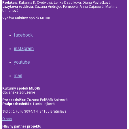
Redakcia:
Katarína K. Cvečková, Lenka Dzadíková, Diana Pavlačková
Jazyková redakcia:
Zuzana Andrejco Ferusová, Anna Zajacová, Martina
Ulmanová
Vydáva Kultúrny spolok MLOKi.
facebook
instagram
youtube
mail
Kultúrny spolok MLOKi
občianske združenie
Predsedníčka:
Zuzana Poliščák Šnircová
Podpredsedníčka:
Lucia Lejková
Sídlo:
Ľ. Fullu 3094/14, 84105 Bratislava
O nás
Hlavný partner projektu