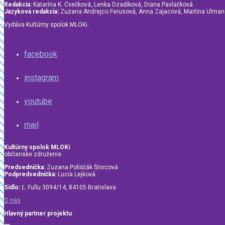
Redakcia:
Katarína K. Cvečková, Lenka Dzadíková, Diana Pavlačková
Jazyková redakcia:
Zuzana Andrejco Ferusová, Anna Zajacová, Martina Ulma
Vydáva Kultúrny spolok MLOKi.
facebook
instagram
youtube
mail
Kultúrny spolok MLOKi
občianske združenie
Predsedníčka:
Zuzana Poliščák Šnircová
Podpredsedníčka:
Lucia Lejková
Sídlo:
Ľ. Fullu 3094/14, 84105 Bratislava
O nás
Hlavný partner projektu