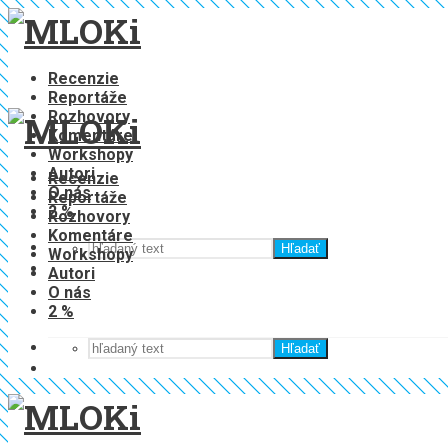
Recenzie
Reportáže
Rozhovory
Komentáre
Workshopy
Autori
Recenzie
O nás
Reportáže
2 %
Rozhovory
Komentáre
Hľadať
Workshopy
Autori
O nás
2 %
Hľadať