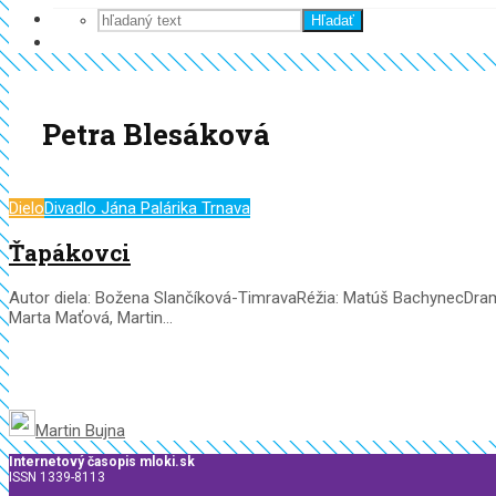
Hľadať
Petra Blesáková
Dielo
Divadlo Jána Palárika Trnava
Ťapákovci
Autor diela: Božena Slančíková-TimravaRéžia: Matúš BachynecDramat
Marta Maťová, Martin...
Martin Bujna
Internetový časopis mloki.sk
ISSN 1339-8113