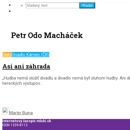
Hľadať
Petr Odo Macháček
Dielo
Divadlo Kámen (ČR)
Asi ani záhrada
„Hudba nemá slúžiť divadlu a divadlo nemá byť sluhom hudby. Ani d
hereckých výstupov...
Martin Bujna
Internetový časopis mloki.sk
ISSN 1339-8113