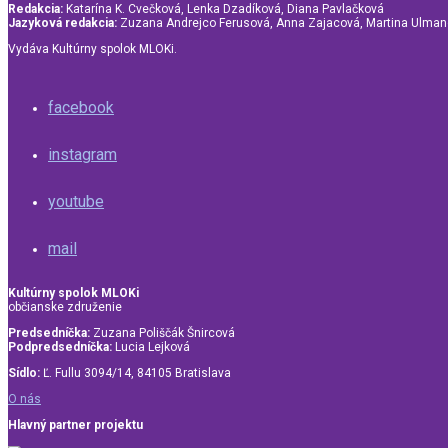
Redakcia:
Katarína K. Cvečková, Lenka Dzadíková, Diana Pavlačková
Jazyková redakcia:
Zuzana Andrejco Ferusová, Anna Zajacová, Martina Ulma
Vydáva Kultúrny spolok MLOKi.
facebook
instagram
youtube
mail
Kultúrny spolok MLOKi
občianske združenie
Predsedníčka:
Zuzana Poliščák Šnircová
Podpredsedníčka:
Lucia Lejková
Sídlo:
Ľ. Fullu 3094/14, 84105 Bratislava
O nás
Hlavný partner projektu