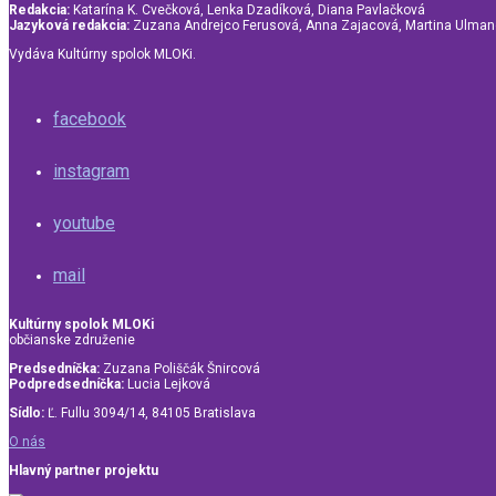
Redakcia:
Katarína K. Cvečková, Lenka Dzadíková, Diana Pavlačková
Jazyková redakcia:
Zuzana Andrejco Ferusová, Anna Zajacová, Martina Ulma
Vydáva Kultúrny spolok MLOKi.
facebook
instagram
youtube
mail
Kultúrny spolok MLOKi
občianske združenie
Predsedníčka:
Zuzana Poliščák Šnircová
Podpredsedníčka:
Lucia Lejková
Sídlo:
Ľ. Fullu 3094/14, 84105 Bratislava
O nás
Hlavný partner projektu