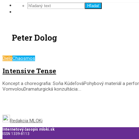
Hľadať
Peter Dolog
Dielo
Chaosmos
Intensive Tense
Koncept a choreografia: Soňa KúdeľováPohybový materiál a perfor
VomvolouDramaturgická konzultácia:...
Redakcia MLOKi
Internetový časopis mloki.sk
ISSN 1339-8113