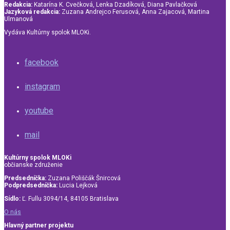
Redakcia:
Katarína K. Cvečková, Lenka Dzadíková, Diana Pavlačková
Jazyková redakcia:
Zuzana Andrejco Ferusová, Anna Zajacová, Martina
Ulmanová
Vydáva Kultúrny spolok MLOKi.
facebook
instagram
youtube
mail
Kultúrny spolok MLOKi
občianske združenie
Predsedníčka:
Zuzana Poliščák Šnircová
Podpredsedníčka:
Lucia Lejková
Sídlo:
Ľ. Fullu 3094/14, 84105 Bratislava
O nás
Hlavný partner projektu