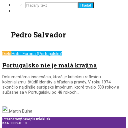
Hľadať
Pedro Salvador
Dielo
Hotel Europa (Portugalsko)
Portugalsko nie je malá krajina
Dokumentárna inscenácia, ktorá je kritickou reflexiou
kolonializmu, štúdií identity a hľadania pravdy. V roku 1974
skončilo najdlhšie európske impérium, ktoré trvalo 500 rokov a
súčasne sa v Portugalsku po 48 rokoch...
Martin Bujna
Internetový časopis mloki.sk
ISSN 1339-8113