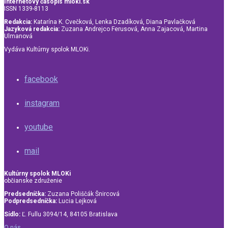
Internetový časopis mloki.sk
ISSN 1339-8113
Redakcia:
Katarína K. Cvečková, Lenka Dzadíková, Diana Pavlačková
Jazyková redakcia:
Zuzana Andrejco Ferusová, Anna Zajacová, Martina
Ulmanová
Vydáva Kultúrny spolok MLOKi.
facebook
instagram
youtube
mail
Kultúrny spolok MLOKi
občianske združenie
Predsedníčka:
Zuzana Poliščák Šnircová
Podpredsedníčka:
Lucia Lejková
Sídlo:
Ľ. Fullu 3094/14, 84105 Bratislava
O nás