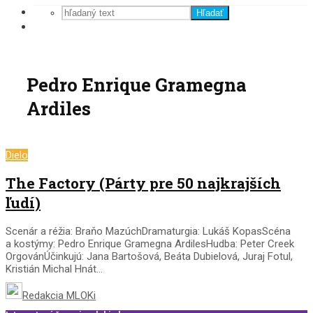
Hľadať
Pedro Enrique Gramegna
Ardiles
Dielo
The Factory (Párty pre 50 najkrajších
ľudí)
Scenár a réžia: Braňo MazúchDramaturgia: Lukáš KopasScéna
a kostýmy: Pedro Enrique Gramegna ArdilesHudba: Peter Creek
OrgovánÚčinkujú: Jana Bartošová, Beáta Dubielová, Juraj Fotul,
Kristián Michal Hnát...
Redakcia MLOKi