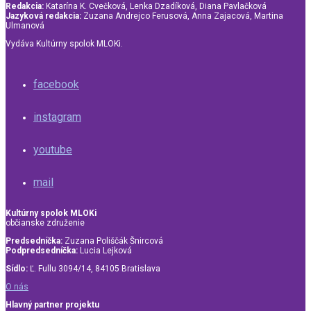
Redakcia:
Katarína K. Cvečková, Lenka Dzadíková, Diana Pavlačková
Jazyková redakcia:
Zuzana Andrejco Ferusová, Anna Zajacová, Martina
Ulmanová
Vydáva Kultúrny spolok MLOKi.
facebook
instagram
youtube
mail
Kultúrny spolok MLOKi
občianske združenie
Predsedníčka:
Zuzana Poliščák Šnircová
Podpredsedníčka:
Lucia Lejková
Sídlo:
Ľ. Fullu 3094/14, 84105 Bratislava
O nás
Hlavný partner projektu