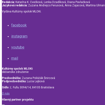
Redakcia:
Katarína K. Cvečková, Lenka Dzadíková, Diana Pavlačková
Jazyková redakcia:
Zuzana Andrejco Ferusová, Anna Zajacová, Martina Ulma
Vydáva Kultúrny spolok MLOKi.
facebook
instagram
youtube
mail
Kultúrny spolok MLOKi
občianske združenie
Predsedníčka:
Zuzana Poliščák Šnircová
Podpredsedníčka:
Lucia Lejková
Sídlo:
Ľ. Fullu 3094/14, 84105 Bratislava
O nás
Hlavný partner projektu