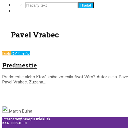
Hľadať
Pavel Vrabec
Dielo
OZ 9 múz
Predmestie
Predmestie alebo Ktorá kniha zmenila život Vám? Autor diela: Pav
Pavel Vrabec, Zuzana...
Martin Bujna
Internetový časopis mloki.sk
ISSN 1339-8113