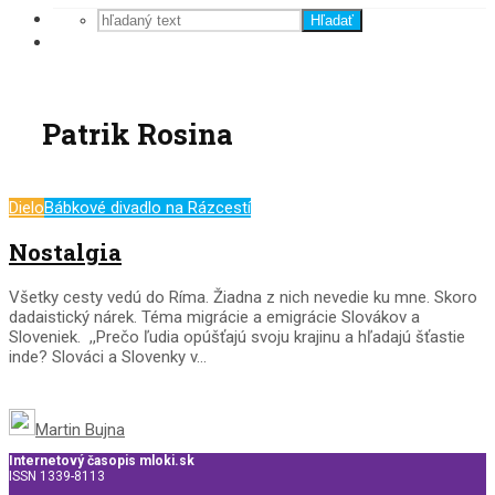
Hľadať
Patrik Rosina
Dielo
Bábkové divadlo na Rázcestí
Nostalgia
Všetky cesty vedú do Ríma. Žiadna z nich nevedie ku mne. Skoro
dadaistický nárek. Téma migrácie a emigrácie Slovákov a
Sloveniek. ,,Prečo ľudia opúšťajú svoju krajinu a hľadajú šťastie
inde? Slováci a Slovenky v...
Martin Bujna
Internetový časopis mloki.sk
ISSN 1339-8113