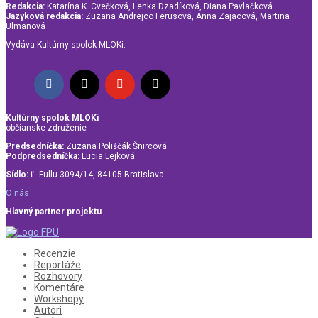
Redakcia:
Katarína K. Cvečková, Lenka Dzadíková, Diana Pavlačková
Jazyková redakcia:
Zuzana Andrejco Ferusová, Anna Zajacová, Martina
Ulmanová
Vydáva Kultúrny spolok MLOKi.
Kultúrny spolok MLOKi
občianske združenie
Predsedníčka:
Zuzana Poliščák Šnircová
Podpredsedníčka:
Lucia Lejková
Sídlo:
Ľ. Fullu 3094/14, 84105 Bratislava
O nás
Hlavný partner projektu
Recenzie
Reportáže
Rozhovory
Komentáre
Workshopy
Autori