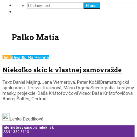
Hľadať
Palko Matia
Dielo
Divadlo Na Peróne
Niekoľko skíc k vlastnej samovražde
Text: Daniel Majling, Jana Wernerová, Peter KočišDramaturgická
spolupráca: Tereza Trusinová, Mário DrgoňaScénografia, kostýmy,
masky, projekcie: Daša KrištofovičováVideo: Daša Krištofovičová,
Andrej Šoltés, Gertrud...
Lenka Dzadíková
Internetový časopis mloki.sk
ISSN 1339-8113