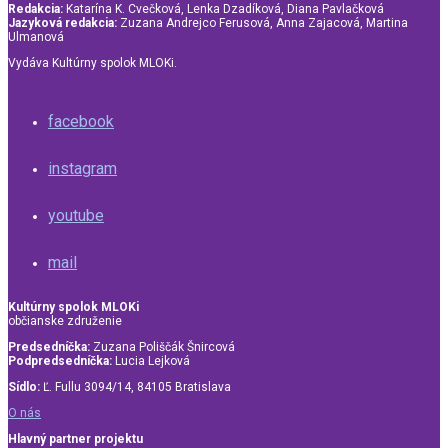
Redakcia:
Katarína K. Cvečková, Lenka Dzadíková, Diana Pavlačková
Jazyková redakcia:
Zuzana Andrejco Ferusová, Anna Zajacová, Martina
Ulmanová
Vydáva Kultúrny spolok MLOKi.
facebook
instagram
youtube
mail
Kultúrny spolok MLOKi
občianske združenie
Predsedníčka:
Zuzana Poliščák Šnircová
Podpredsedníčka:
Lucia Lejková
Sídlo:
Ľ. Fullu 3094/14, 84105 Bratislava
O nás
Hlavný partner projektu