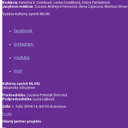
Redakcia:
Katarína K. Cvečková, Lenka Dzadíková, Diana Pavlačková
Jazyková redakcia:
Zuzana Andrejco Ferusová, Anna Zajacová, Martina Ulma
Vydáva Kultúrny spolok MLOKi.
facebook
instagram
youtube
mail
Kultúrny spolok MLOKi
občianske združenie
Predsedníčka:
Zuzana Poliščák Šnircová
Podpredsedníčka:
Lucia Lejková
Sídlo:
Ľ. Fullu 3094/14, 84105 Bratislava
O nás
Hlavný partner projektu