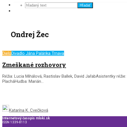
Hľadať
Ondrej Žec
Dielo
Divadlo Jána Palárika Trnava
Zmeškané rozhovory
Réžia: Lucia Mihálová, Rastislav Ballek, David JařabAsistentky ré
PlacháHudba: Marián...
Katarína K. Cvečková
Internetový časopis mloki.sk
ISSN 1339-8113