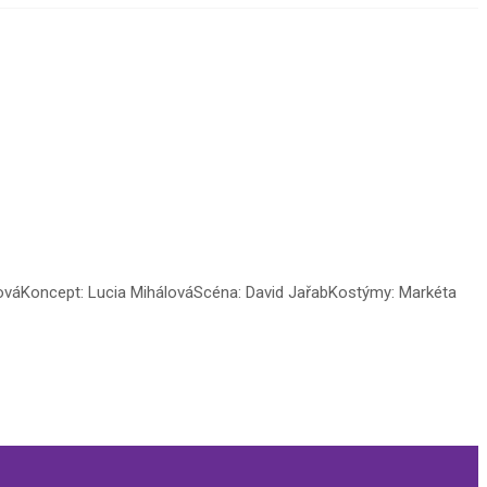
hálováKoncept: Lucia MihálováScéna: David JařabKostýmy: Markéta