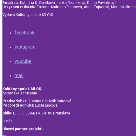
Redakcia:
Katarína K. Cvečková, Lenka Dzadíková, Diana Pavlačková
Jazyková redakcia:
Zuzana Andrejco Ferusová, Anna Zajacová, Martina Ulma
Vydáva Kultúrny spolok MLOKi.
facebook
instagram
youtube
mail
Kultúrny spolok MLOKi
občianske združenie
Predsedníčka:
Zuzana Poliščák Šnircová
Podpredsedníčka:
Lucia Lejková
Sídlo:
Ľ. Fullu 3094/14, 84105 Bratislava
O nás
Hlavný partner projektu