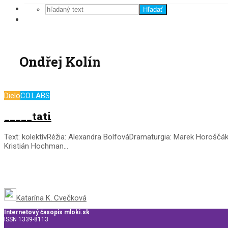
Hľadať
Ondřej Kolín
Dielo
CO.LABS
_____tati
Text: kolektívRéžia: Alexandra BolfováDramaturgia: Marek Horoščák
Kristián Hochman...
Katarína K. Cvečková
Internetový časopis mloki.sk
ISSN 1339-8113