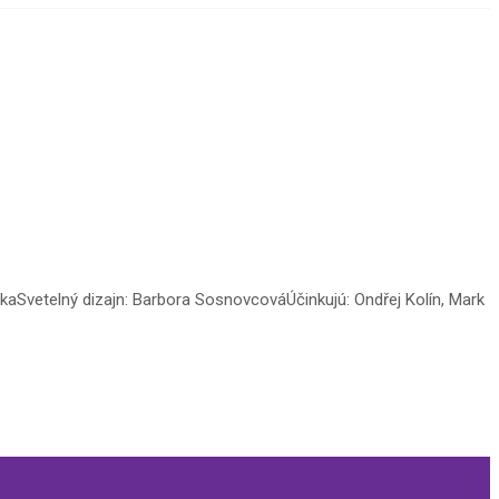
čkaSvetelný dizajn: Barbora SosnovcováÚčinkujú: Ondřej Kolín, Mark