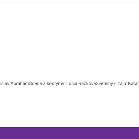
nislav AbrahámScéna a kostýmy: Lucia RačkováSvetelný dizajn: Katarí