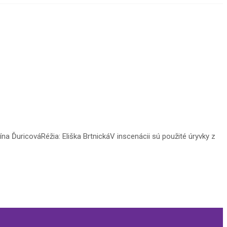
na ĎuricováRéžia: Eliška BrtnickáV inscenácii sú použité úryvky z