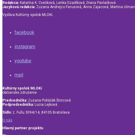
Redakcia:
Katarína K. Cvečková, Lenka Dzadíková, Diana Pavlačková
Jazyková redakcia:
Zuzana Andrejco Ferusová, Anna Zajacová, Martina Ulma
Vydáva Kultúrny spolok MLOKi.
facebook
instagram
youtube
mail
Kultúrny spolok MLOKi
občianske združenie
Predsedníčka:
Zuzana Poliščák Šnircová
Podpredsedníčka:
Lucia Lejková
Sídlo:
Ľ. Fullu 3094/14, 84105 Bratislava
O nás
Hlavný partner projektu