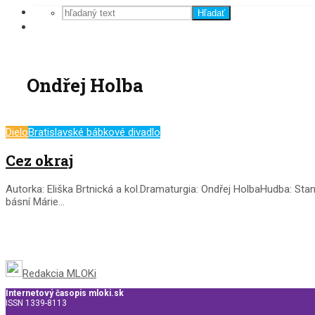
Hľadať
Ondřej Holba
Dielo
Bratislavské bábkové divadlo
Cez okraj
Autorka: Eliška Brtnická a kol.Dramaturgia: Ondřej HolbaHudba: Sta
básní Márie...
Redakcia MLOKi
Internetový časopis mloki.sk
ISSN 1339-8113