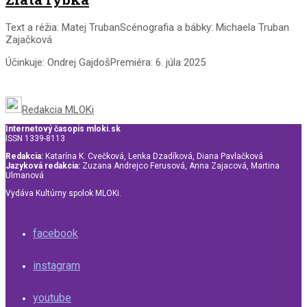
Text a réžia: Matej TrubanScénografia a bábky: Michaela Truban
Zajačková
Účinkuje: Ondrej GajdošPremiéra: 6. júla 2025
Redakcia MLOKi
Internetový časopis mloki.sk
ISSN 1339-8113
Redakcia:
Katarína K. Cvečková, Lenka Dzadíková, Diana Pavlačková
Jazyková redakcia:
Zuzana Andrejco Ferusová, Anna Zajacová, Martina
Ulmanová
Vydáva Kultúrny spolok MLOKi.
facebook
instagram
youtube