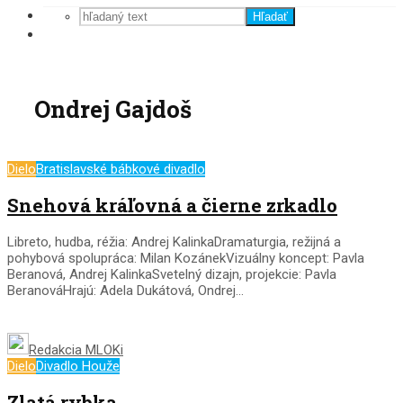
Hľadať
Ondrej Gajdoš
Dielo
Bratislavské bábkové divadlo
Snehová kráľovná a čierne zrkadlo
Libreto, hudba, réžia: Andrej KalinkaDramaturgia, režijná a
pohybová spolupráca: Milan KozánekVizuálny koncept: Pavla
Beranová, Andrej KalinkaSvetelný dizajn, projekcie: Pavla
BeranováHrajú: Adela Dukátová, Ondrej...
Redakcia MLOKi
Dielo
Divadlo Houže
Zlatá rybka