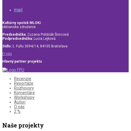
mail
Kultúrny spolok MLOKi
občianske združenie
Predsedníčka:
Zuzana Poliščák Šnircová
Podpredsedníčka:
Lucia Lejková
Sídlo:
Ľ. Fullu 3094/14, 84105 Bratislava
O nás
Hlavný partner projektu
Recenzie
Reportáže
Rozhovory
Komentáre
Workshopy
Autori
O nás
2 %
Naše projekty