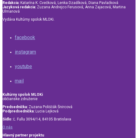
Redakcia:
Katarína K. Cvečková, Lenka Dzadíková, Diana Pavlačková
Jazyková redakcia:
Zuzana Andrejco Ferusová, Anna Zajacová, Martina
Ulmanová
Vydáva Kultúrny spolok MLOKi.
facebook
instagram
youtube
mail
Kultúrny spolok MLOKi
občianske združenie
Predsedníčka:
Zuzana Poliščák Šnircová
Podpredsedníčka:
Lucia Lejková
Sídlo:
Ľ. Fullu 3094/14, 84105 Bratislava
O nás
Hlavný partner projektu