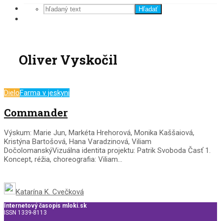
Hľadať
Oliver Vyskočil
Dielo
Farma v jeskyni
Commander
Výskum: Marie Jun, Markéta Hrehorová, Monika Kaššaiová,
Kristýna Bartošová, Hana Varadzinová, Viliam
DočolomanskýVizuálna identita projektu: Patrik Svoboda Časť 1.
Koncept, réžia, choreografia: Viliam...
Katarína K. Cvečková
Internetový časopis mloki.sk
ISSN 1339-8113