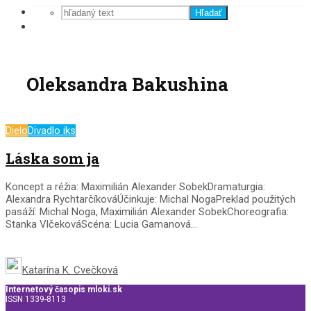
Hľadať
Oleksandra Bakushina
Dielo
Divadlo iks
Láska som ja
Koncept a réžia: Maximilián Alexander SobekDramaturgia:
Alexandra RychtarčíkováÚčinkuje: Michal NogaPreklad použitých
pasáží: Michal Noga, Maximilián Alexander SobekChoreografia:
Stanka VlčekováScéna: Lucia Gamanová...
Katarína K. Cvečková
Internetový časopis mloki.sk
ISSN 1339-8113