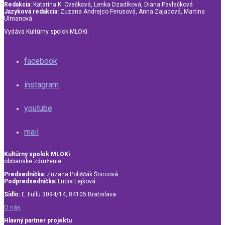
Redakcia:
Katarína K. Cvečková, Lenka Dzadíková, Diana Pavlačková
Jazyková redakcia:
Zuzana Andrejco Ferusová, Anna Zajacová, Martina
Ulmanová
Vydáva Kultúrny spolok MLOKi.
facebook
instagram
youtube
mail
Kultúrny spolok MLOKi
občianske združenie
Predsedníčka:
Zuzana Poliščák Šnircová
Podpredsedníčka:
Lucia Lejková
Sídlo:
Ľ. Fullu 3094/14, 84105 Bratislava
O nás
Hlavný partner projektu