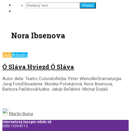
Hľadať
Nora Ibsenova
Dielo
Arteatro
Ó Sláva Hviezd Ó Sláva
Autor diela: Teatro ColoratoRéžia: Peter WeincillerDramaturgia:
Juraj FotulObsadenie: Monika Potokárová, Nora Ibsenova,
Barbora PalčíkováHudba: Jakub BeľákIné: Michal Dudáš
Martin Bujna
Internetový časopis mloki.sk
ISSN 1339-8113