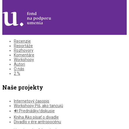
Recenzie
Reportáže
Rozhovory
Komentáre
Workshopy
Autori
O nás
2 %
Naše projekty
Internetový časopis
Workshopy Píš, ako tancujú
🔊 Prednášky/diskusie
Kniha Ako písať o divadle
Divadlo v ére antropocénu