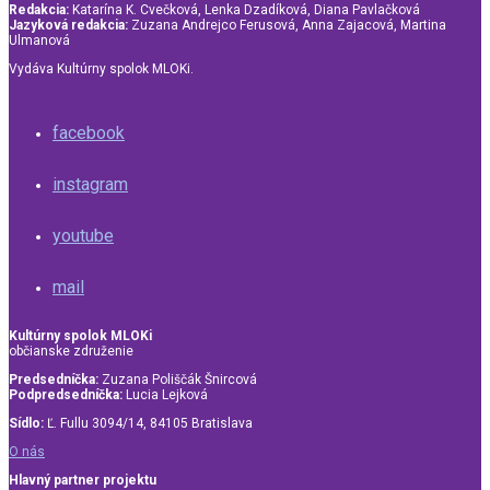
Redakcia:
Katarína K. Cvečková, Lenka Dzadíková, Diana Pavlačková
Jazyková redakcia:
Zuzana Andrejco Ferusová, Anna Zajacová, Martina
Ulmanová
Vydáva Kultúrny spolok MLOKi.
facebook
instagram
youtube
mail
Kultúrny spolok MLOKi
občianske združenie
Predsedníčka:
Zuzana Poliščák Šnircová
Podpredsedníčka:
Lucia Lejková
Sídlo:
Ľ. Fullu 3094/14, 84105 Bratislava
O nás
Hlavný partner projektu