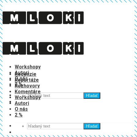
Recenzie
Reportáže
Rozhovory
Komentáre
Workshopy
Autori
Recenzie
O nás
Reportáže
2 %
Rozhovory
Komentáre
Hľadať
Workshopy
Autori
O nás
2 %
Hľadať