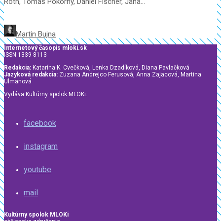
Roth, Tomáš Pokorný, Daniel Fischer, Jana...
Martin Bujna
Internetový časopis mloki.sk
ISSN 1339-8113
Redakcia:
Katarína K. Cvečková, Lenka Dzadíková, Diana Pavlačková
Jazyková redakcia:
Zuzana Andrejco Ferusová, Anna Zajacová, Martina
Ulmanová
Vydáva Kultúrny spolok MLOKi.
facebook
instagram
youtube
mail
Kultúrny spolok MLOKi