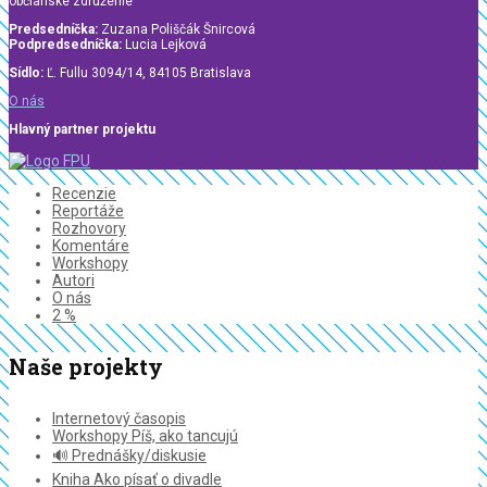
občianske združenie
Predsedníčka:
Zuzana Poliščák Šnircová
Podpredsedníčka:
Lucia Lejková
Sídlo:
Ľ. Fullu 3094/14, 84105 Bratislava
O nás
Hlavný partner projektu
Recenzie
Reportáže
Rozhovory
Komentáre
Workshopy
Autori
O nás
2 %
Naše projekty
Internetový časopis
Workshopy Píš, ako tancujú
🔊 Prednášky/diskusie
Kniha Ako písať o divadle