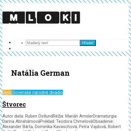
Hľadať
Natália German
Dielo
Slovenské národné divadlo
Štvorec
Autor diela: Ruben ÖstlundRéžia: Marián AmslerDramaturgia:
Darina AbrahámováPreklad: Teodora ChmelováObsadenie:
Alexander Bárta, Dominika Kavaschová, Petra Vajdová, Robert