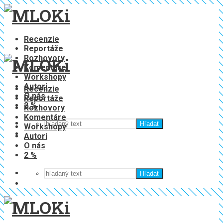
Recenzie
Reportáže
Rozhovory
Komentáre
Workshopy
Autori
Recenzie
O nás
Reportáže
2 %
Rozhovory
Komentáre
Hľadať
Workshopy
Autori
O nás
2 %
Hľadať