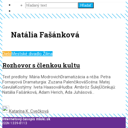
Hľadať
Natália Fašánková
Dielo
Mestské divadlo Žilina
Rozhovor s členkou kultu
Text predlohy: Mária ModrovichDramatizácia a réžia: Petra
Fornayová Dramaturgia: Zuzana PalenčíkováScéna: Matej
GavulaKostýmy: Iveta HaasováHudba: Ambróz ŠulejÚčinkujú:
Natália Fašánková, Adam Herich, Ada Juhásová...
Katarína K. Cvečková
Internetový časopis mloki.sk
ISSN 1339-8113