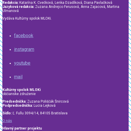
Redakcia:
Katarína K. Cvečková, Lenka Dzadíková, Diana Pavlačková
Jazyková redakcia:
Zuzana Andrejco Ferusová, Anna Zajacová, Martina
Ulmanová
Vydáva Kultúrny spolok MLOKi.
facebook
instagram
youtube
mail
Kultúrny spolok MLOKi
občianske združenie
Predsedníčka:
Zuzana Poliščák Šnircová
Podpredsedníčka:
Lucia Lejková
Sídlo:
Ľ. Fullu 3094/14, 84105 Bratislava
O nás
Hlavný partner projektu