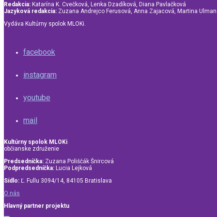
Redakcia:
Katarína K. Cvečková, Lenka Dzadíková, Diana Pavlačková
Jazyková redakcia:
Zuzana Andrejco Ferusová, Anna Zajacová, Martina Ulma
Vydáva Kultúrny spolok MLOKi.
facebook
instagram
youtube
mail
Kultúrny spolok MLOKi
občianske združenie
Predsedníčka:
Zuzana Poliščák Šnircová
Podpredsedníčka:
Lucia Lejková
Sídlo:
Ľ. Fullu 3094/14, 84105 Bratislava
O nás
Hlavný partner projektu