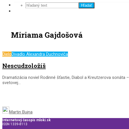
Hľadať
Miriama Gajdošová
Dielo
Divadlo Alexandra Duchnoviča
Nescudzoložíš
Dramatizácia noviel Rodinné šťastie, Diabol a Kreutzerova sonáta –
svetovej...
Martin Bujna
Internetový časopis mloki.sk
ISSN 1339-8113