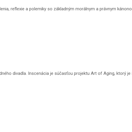
slenia, reflexie a polemiky so základným morálnym a právnym kánono
ného divadla. Inscenácia je súčasťou projektu Art of Aging, ktorý j