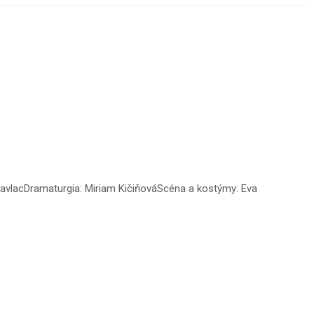
 PavlacDramaturgia: Miriam KičiňováScéna a kostýmy: Eva