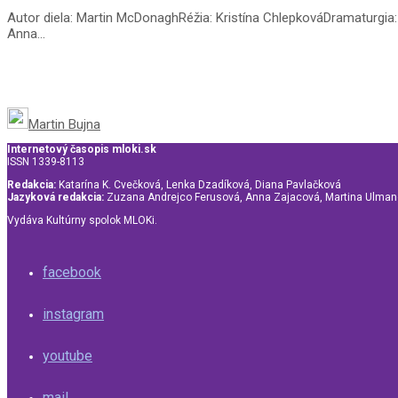
Autor diela: Martin McDonaghRéžia: Kristína ChlepkováDramaturgia: 
Anna...
Martin Bujna
Internetový časopis mloki.sk
ISSN 1339-8113
Redakcia:
Katarína K. Cvečková, Lenka Dzadíková, Diana Pavlačková
Jazyková redakcia:
Zuzana Andrejco Ferusová, Anna Zajacová, Martina Ulma
Vydáva Kultúrny spolok MLOKi.
facebook
instagram
youtube
mail