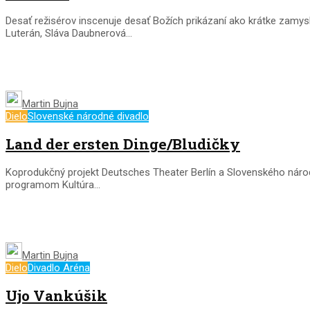
Desať režisérov inscenuje desať Božích prikázaní ako krátke zamy
Luterán, Sláva Daubnerová...
Martin Bujna
Dielo
Slovenské národné divadlo
Land der ersten Dinge/Bludičky
Koprodukčný projekt Deutsches Theater Berlín a Slovenského národ
programom Kultúra...
Martin Bujna
Dielo
Divadlo Aréna
Ujo Vankúšik