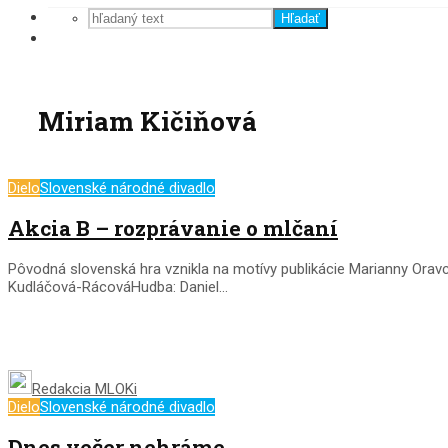
Hľadať
Miriam Kičiňová
Dielo
Slovenské národné divadlo
Akcia B – rozprávanie o mlčaní
Pôvodná slovenská hra vznikla na motívy publikácie Marianny Orav
Kudláčová-RácováHudba: Daniel...
Redakcia MLOKi
Dielo
Slovenské národné divadlo
Dnes večer nehráme