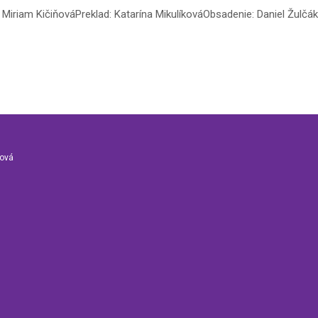
Miriam KičiňováPreklad: Katarína MikulíkováObsadenie: Daniel Žulčák,
nová