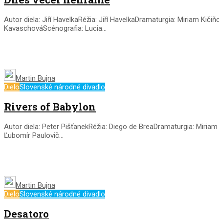
Autor diela: Jiří HavelkaRéžia: Jiří HavelkaDramaturgia: Miriam Kič
KavaschováScénografia: Lucia...
Martin Bujna
Dielo
Slovenské národné divadlo
Rivers of Babylon
Autor diela: Peter PišťanekRéžia: Diego de BreaDramaturgia: Miriam
Ľubomír Paulovič...
Martin Bujna
Dielo
Slovenské národné divadlo
Desatoro