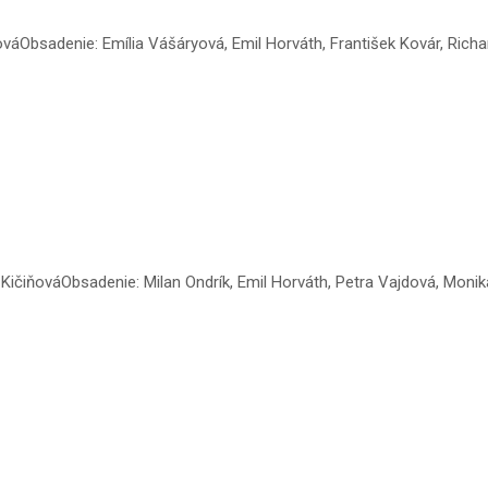
iňováObsadenie: Emília Vášáryová, Emil Horváth, František Kovár, Rich
 KičiňováObsadenie: Milan Ondrík, Emil Horváth, Petra Vajdová, Monik