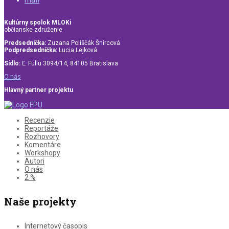
Kultúrny spolok MLOKi
občianske združenie
Predsedníčka:
Zuzana Poliščák Šnircová
Podpredsedníčka:
Lucia Lejková
Sídlo:
Ľ. Fullu 3094/14, 84105 Bratislava
O nás
Hlavný partner projektu
Recenzie
Reportáže
Rozhovory
Komentáre
Workshopy
Autori
O nás
2 %
Naše projekty
Internetový časopis