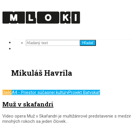
Hľadať
Mikuláš Havrila
Dielo
A4 - Priestor súčasnej kultúry
Projekt Batyskaf
Muž v skafandri
Video opera Muž v Skafandri je multižánrové predstavenie s medz
mnohých rokoch sa jeden človek...