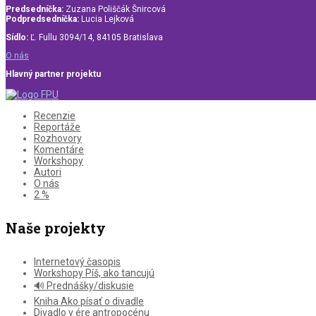
Predsedníčka:
Zuzana Poliščák Šnircová
Podpredsedníčka:
Lucia Lejková
Sídlo:
Ľ. Fullu 3094/14, 84105 Bratislava
O nás
Hlavný partner projektu
Recenzie
Reportáže
Rozhovory
Komentáre
Workshopy
Autori
O nás
2 %
Naše projekty
Internetový časopis
Workshopy Píš, ako tancujú
🔊 Prednášky/diskusie
Kniha Ako písať o divadle
Divadlo v ére antropocénu