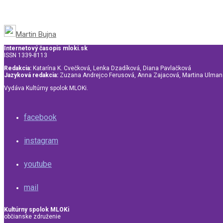
Martin Bujna
Internetový časopis mloki.sk
ISSN 1339-8113
Redakcia:
Katarína K. Cvečková, Lenka Dzadíková, Diana Pavlačková
Jazyková redakcia:
Zuzana Andrejco Ferusová, Anna Zajacová, Martina Ulma
Vydáva Kultúrny spolok MLOKi.
facebook
instagram
youtube
mail
Kultúrny spolok MLOKi
občianske združenie